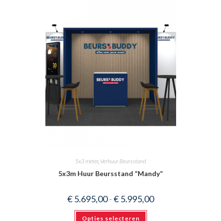
5x3 meter
,
Verhuur Beursstand
5x3m Huur Beursstand “Mandy”
Prijsklasse:
€
5.695,00
-
€
5.995,00
€ 5.695,00
tot
Dit
€ 5.995,00
Opties selecteren
product