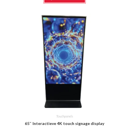
heeft
meerdere
variaties.
Deze
optie
kan
gekozen
worden
op
de
productpagina
Touchpanels
65″ Interactieve 4K touch signage display