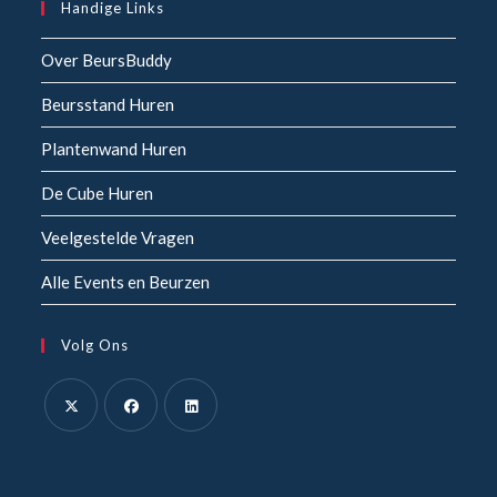
Handige Links
Over BeursBuddy
Beursstand Huren
Plantenwand Huren
De Cube Huren
Veelgestelde Vragen
Alle Events en Beurzen
Volg Ons
Opent
Opent
Opent
in
in
in