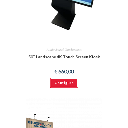
Audiovisueel
,
Touchpanels
50″ Landscape 4K Touch Screen Kiosk
€
660,00
Configure