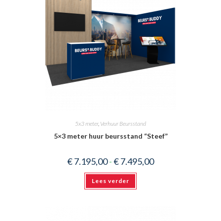
5x3 meter
,
Verhuur Beursstand
5×3 meter huur beursstand “Steef”
Prijsklasse:
€
7.195,00
-
€
7.495,00
€ 7.195,00
tot
€ 7.495,00
Lees verder