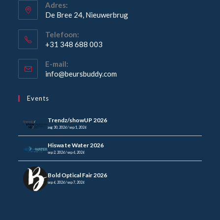
Adres:
De Bree 24, Nieuwerbrug
Opent
Telefoon:
in
+31 348 688 003
een
Opent
nieuwe
E-mail:
in
Opent
info@beursbuddy.com
tab
je
in
je
toepassing
Events
toepassing
Trendz/showUP 2026
aug 30, 2026 / sep 1, 2026
Hiswa te Water 2026
sep 2, 2026 / sep 6, 2026
Bold Optical Fair 2026
sep 6, 2026 / sep 7, 2026