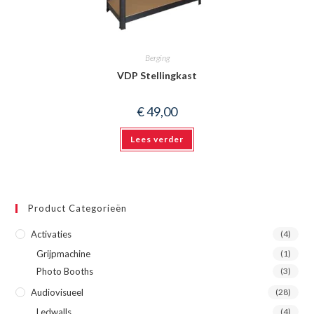
Berging
VDP Stellingkast
€
49,00
Lees verder
Product Categorieën
Activaties
(4)
Grijpmachine
(1)
Photo Booths
(3)
Audiovisueel
(28)
Ledwalls
(4)