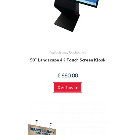
Audiovisueel
,
Touchpanels
50″ Landscape 4K Touch Screen Kiosk
€
660,00
Configure