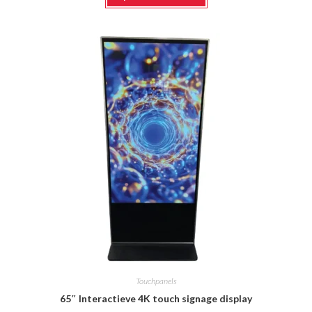
heeft
meerdere
variaties.
Deze
optie
kan
gekozen
worden
op
de
productpagina
Touchpanels
65″ Interactieve 4K touch signage display