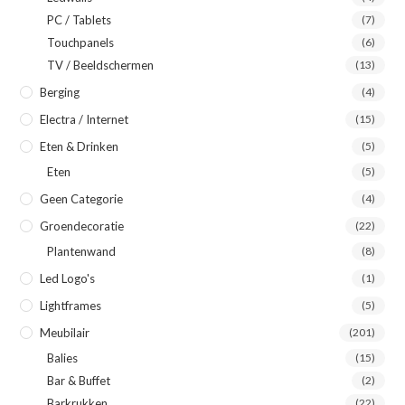
PC / Tablets
(7)
Touchpanels
(6)
TV / Beeldschermen
(13)
Berging
(4)
Electra / Internet
(15)
Eten & Drinken
(5)
Eten
(5)
Geen Categorie
(4)
Groendecoratie
(22)
Plantenwand
(8)
Led Logo's
(1)
Lightframes
(5)
Meubilair
(201)
Balies
(15)
Bar & Buffet
(2)
Barkrukken
(22)