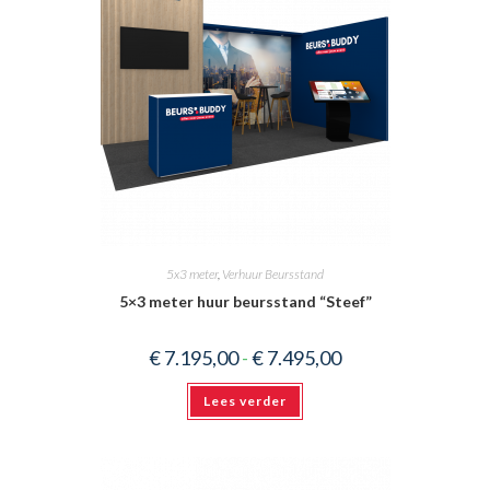
5x3 meter
,
Verhuur Beursstand
5×3 meter huur beursstand “Steef”
Prijsklasse:
€
7.195,00
-
€
7.495,00
€ 7.195,00
tot
€ 7.495,00
Lees verder