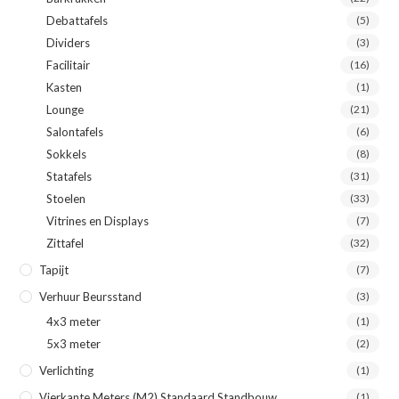
Debattafels
(5)
Dividers
(3)
Facilitair
(16)
Kasten
(1)
Lounge
(21)
Salontafels
(6)
Sokkels
(8)
Statafels
(31)
Stoelen
(33)
Vitrines en Displays
(7)
Zittafel
(32)
Tapijt
(7)
Verhuur Beursstand
(3)
4x3 meter
(1)
5x3 meter
(2)
Verlichting
(1)
Vierkante Meters (m2) Standaard Standbouw
(1)