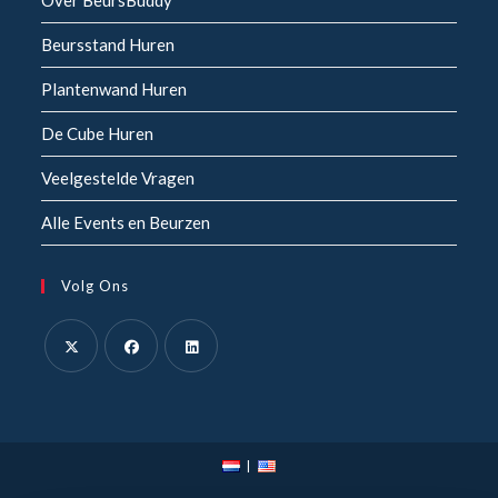
Beursstand Huren
Plantenwand Huren
De Cube Huren
Veelgestelde Vragen
Alle Events en Beurzen
Volg Ons
Opent
Opent
Opent
in
in
in
een
een
een
nieuwe
nieuwe
nieuwe
tab
tab
tab