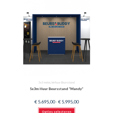
5x3 meter
,
Verhuur Beursstand
5x3m Huur Beursstand “Mandy”
Prijsklasse:
€
5.695,00
-
€
5.995,00
€ 5.695,00
tot
Dit
€ 5.995,00
Opties selecteren
product