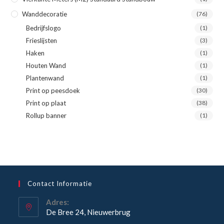
Wanddecoratie
(76)
Bedrijfslogo
(1)
Frieslijsten
(3)
Haken
(1)
Houten Wand
(1)
Plantenwand
(1)
Print op peesdoek
(30)
Print op plaat
(38)
Rollup banner
(1)
Contact Informatie
Adres:
De Bree 24, Nieuwerbrug
Opent