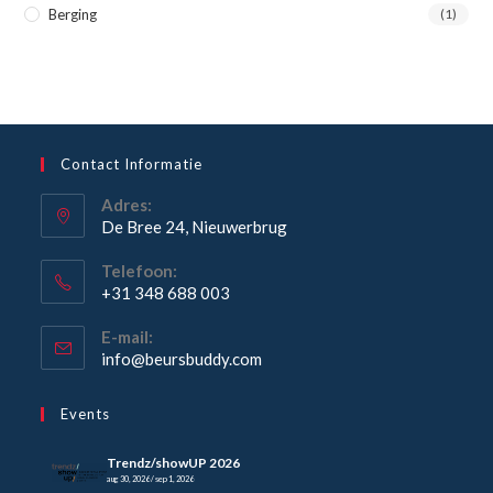
Berging
(1)
Contact Informatie
Adres:
De Bree 24, Nieuwerbrug
Opent
Telefoon:
in
+31 348 688 003
een
Opent
nieuwe
E-mail:
in
Opent
info@beursbuddy.com
tab
je
in
je
toepassing
Events
toepassing
Trendz/showUP 2026
aug 30, 2026 / sep 1, 2026