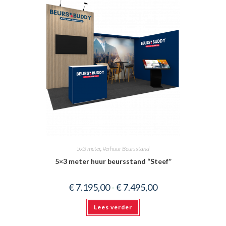
5x3 meter
,
Verhuur Beursstand
5×3 meter huur beursstand “Steef”
Prijsklasse:
€
7.195,00
-
€
7.495,00
€ 7.195,00
tot
€ 7.495,00
Lees verder