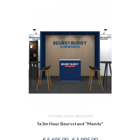
5x3 meter
,
Verhuur Beursstand
5x3m Huur Beursstand “Mandy”
Prijsklasse:
€
5.695,00
-
€
5.995,00