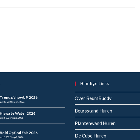
s
Handige Links
Trendz/showUP 2026
Over BeursBuddy
aug 30, 2026 / sep 1, 2026
Beursstand Huren
Hiswa te Water 2026
sep 2, 2026 / sep 6, 2026
Plantenwand Huren
Bold Optical Fair 2026
De Cube Huren
sep 6, 2026 / sep 7, 2026