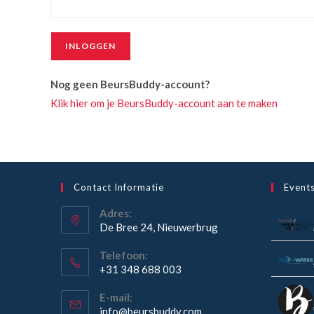
INLOGGEN
Nog geen BeursBuddy-account?
Klik hier om je BeursBuddy-account aan te maken
Contact Informatie
Event
Adres:
De Bree 24, Nieuwerbrug
Opent
Telefoon:
in
+31 348 688 003
een
Opent
nieuwe
E-mail:
in
Opent
info@beursbuddy.com
tab