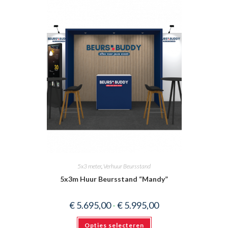
5x3 meter
,
Verhuur Beursstand
5x3m Huur Beursstand “Mandy”
Prijsklasse:
€
5.695,00
-
€
5.995,00
€ 5.695,00
tot
Dit
€ 5.995,00
Opties selecteren
product