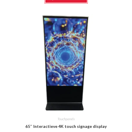
heeft
meerdere
variaties.
Deze
optie
kan
gekozen
worden
op
de
productpagina
Touchpanels
65″ Interactieve 4K touch signage display