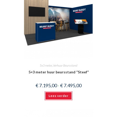
5x3 meter
,
Verhuur Beursstand
5×3 meter huur beursstand “Steef”
Prijsklasse:
€
7.195,00
-
€
7.495,00
€ 7.195,00
tot
€ 7.495,00
Lees verder