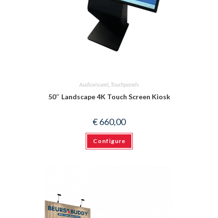
Audiovisueel
,
Touchpanels
50″ Landscape 4K Touch Screen Kiosk
€
660,00
Configure