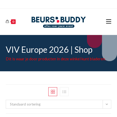
Ga
naar
inhoud
0
VIV Europe 2026 | Shop
Dit is waar je door producten in deze winkel kunt bladeren.
Standaard sortering