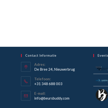
Contact Informatie
Event
Adres:
De Bree 24, Nieuwerbrug
Opent
Telefoon:
in
+31 348 688 003
een
Opent
nieuwe
E-mail:
in
Opent
info@beursbuddy.com
tab
je
in
je
toepassing