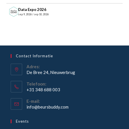
Data Expo 2026
sep 9, 2026 / sep 10, 2026
Contact Informatie
Adres:
De Bree 24, Nieuwerbrug
Opent
Telefoon:
in
+31 348 688 003
een
Opent
nieuwe
E-mail:
in
Opent
info@beursbuddy.com
tab
je
in
je
toepassing
Events
toepassing