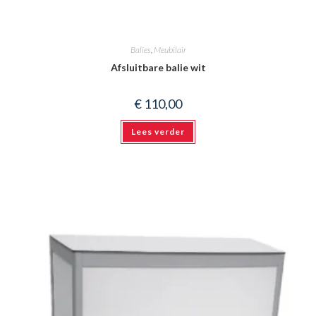
Balies
,
Meubilair
Afsluitbare balie wit
€
110,00
Lees verder