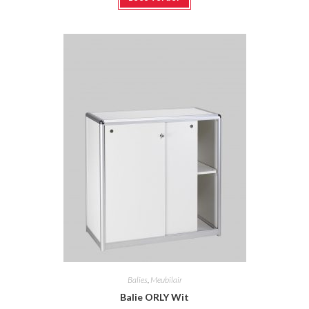
Balies
,
Meubilair
Balie ORLY Wit