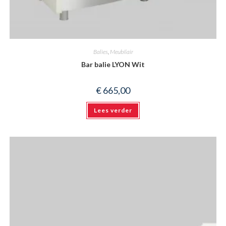
Balies
,
Meubilair
Bar balie LYON Wit
€
665,00
Lees verder