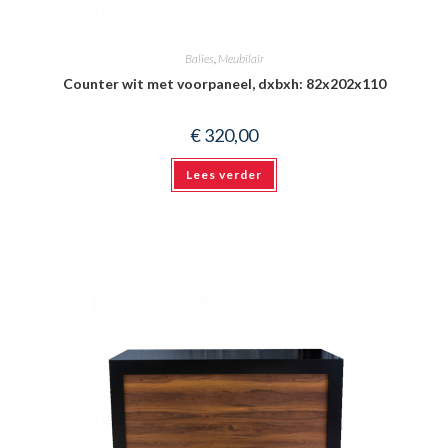
Balies
,
Meubilair
Counter wit met voorpaneel, dxbxh: 82x202x110
€
320,00
Lees verder