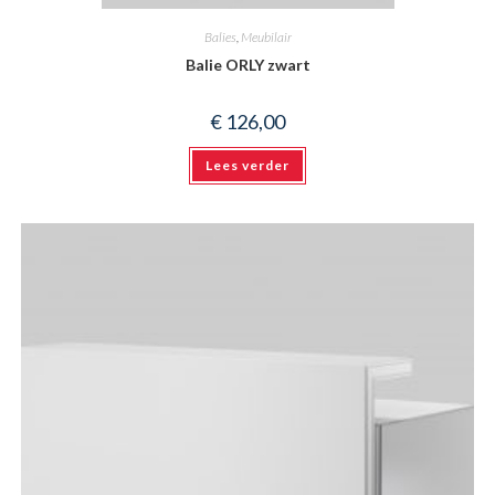
Balies
,
Meubilair
Balie ORLY zwart
€
126,00
Lees verder