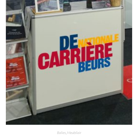
Balies
,
Meubilair