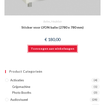
Balies
,
Meubilair
Sticker voor LYON balie (2780 x 780 mm)
€
180,00
Toevoegen aan winkelwagen
Product Categorieën
Activaties
(4)
Grijpmachine
(1)
Photo Booths
(3)
Audiovisueel
(28)