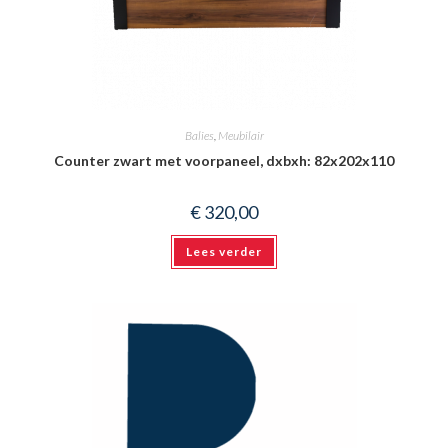
Balies
,
Meubilair
Counter zwart met voorpaneel, dxbxh: 82x202x110
€
320,00
Lees verder