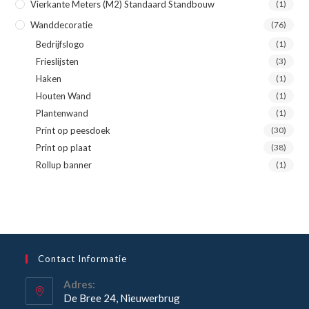
Vierkante Meters (m2) Standaard Standbouw
(1)
Wanddecoratie
(76)
Bedrijfslogo
(1)
Frieslijsten
(3)
Haken
(1)
Houten Wand
(1)
Plantenwand
(1)
Print op peesdoek
(30)
Print op plaat
(38)
Rollup banner
(1)
Contact Informatie
Adres:
De Bree 24, Nieuwerbrug