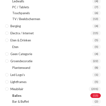
Ledwalls
(4)
PC / Tablets
(7)
Touchpanels
(6)
TV / Beeldschermen
(13)
Berging
(4)
Electra / Internet
(15)
Eten & Drinken
(5)
Eten
(5)
Geen Categorie
(4)
Groendecoratie
(22)
Plantenwand
(8)
Led Logo's
(1)
Lightframes
(5)
Meubilair
(201)
Balies
(15)
Bar & Buffet
(2)