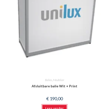
Balies
,
Meubilair
Afsluitbare balie Wit + Print
€
190,00
Lees verder