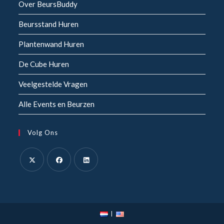
Over BeursBuddy
Beursstand Huren
Plantenwand Huren
De Cube Huren
Veelgestelde Vragen
Alle Events en Beurzen
Volg Ons
Opent
Opent
Opent
in
in
in
een
een
een
nieuwe
nieuwe
nieuwe