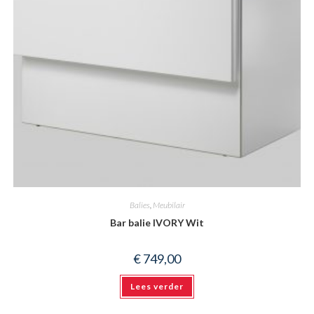
Balies
,
Meubilair
Bar balie IVORY Wit
€
749,00
Lees verder