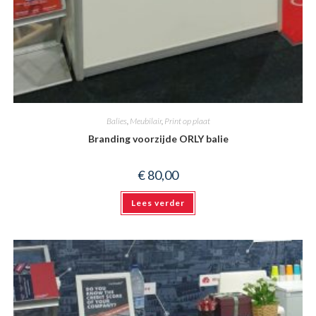
Balies
,
Meubilair
,
Print op plaat
Branding voorzijde ORLY balie
€
80,00
Lees verder