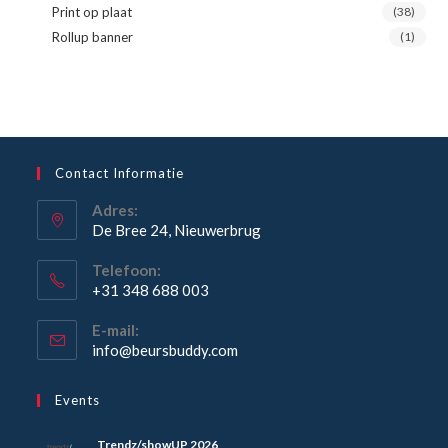
Print op plaat
(38)
Rollup banner
(1)
Contact Informatie
Adres:
De Bree 24, Nieuwerbrug
Opent
Telefoon:
in
+31 348 688 003
een
Opent
nieuwe
E-mail:
in
Opent
info@beursbuddy.com
tab
je
in
je
toepassing
Events
toepassing
Trendz/showUP 2026