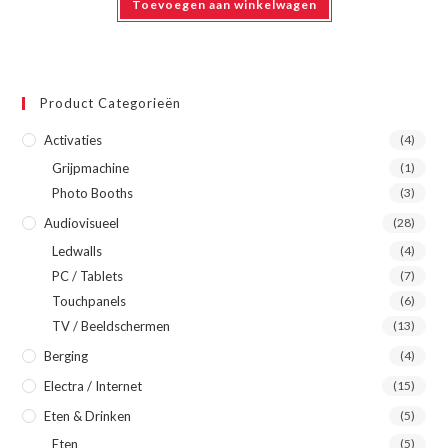
Toevoegen aan winkelwagen
Product Categorieën
Activaties
(4)
Grijpmachine
(1)
Photo Booths
(3)
Audiovisueel
(28)
Ledwalls
(4)
PC / Tablets
(7)
Touchpanels
(6)
TV / Beeldschermen
(13)
Berging
(4)
Electra / Internet
(15)
Eten & Drinken
(5)
Eten
(5)