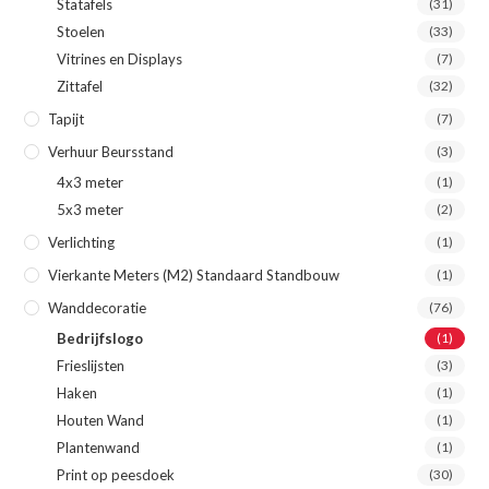
Statafels
(31)
Stoelen
(33)
Vitrines en Displays
(7)
Zittafel
(32)
Tapijt
(7)
Verhuur Beursstand
(3)
4x3 meter
(1)
5x3 meter
(2)
Verlichting
(1)
Vierkante Meters (m2) Standaard Standbouw
(1)
Wanddecoratie
(76)
Bedrijfslogo
(1)
Frieslijsten
(3)
Haken
(1)
Houten Wand
(1)
Plantenwand
(1)
Print op peesdoek
(30)