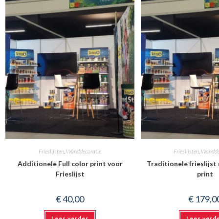
Frieslijsten
,
Wanddecoratie
Frieslijsten
,
Wandde
Additionele Full color print voor
Traditionele frieslijst
Frieslijst
print
€
40,00
€
179,0
Lees verder
Lees verd