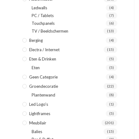
Ledwalls
(4)
PC / Tablets
(7)
Touchpanels
(6)
TV / Beeldschermen
(13)
Berging
(4)
Electra / Internet
(15)
Eten & Drinken
(5)
Eten
(5)
Geen Categorie
(4)
Groendecoratie
(22)
Plantenwand
(8)
Led Logo's
(1)
Lightframes
(5)
Meubilair
(201)
Balies
(15)