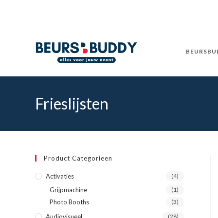
Ga
naar
inhoud
BEURSBU
Frieslijsten
Product Categorieën
Activaties
(4)
Grijpmachine
(1)
Photo Booths
(3)
Audiovisueel
(28)