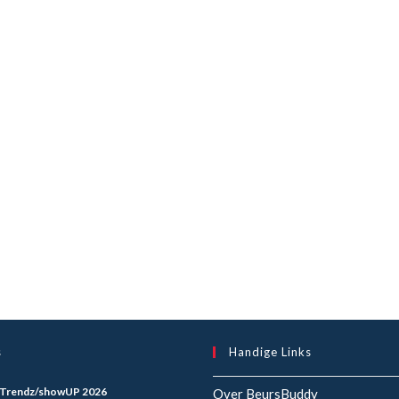
s
Handige Links
Trendz/showUP 2026
Over BeursBuddy