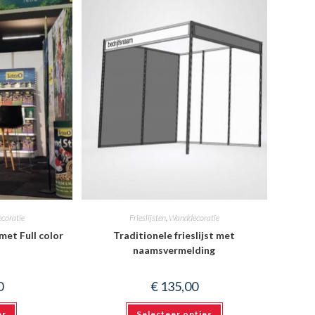
coratie
Frieslijsten
,
Wanddecoratie
 met Full color
Traditionele frieslijst met
naamsvermelding
0
€
135,00
er
Selecteer opties