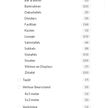
Bar & Buffet
(2)
Barkrukken
(22)
Debattafels
(5)
Dividers
(3)
Facilitair
(16)
Kasten
(1)
Lounge
(21)
Salontafels
(6)
Sokkels
(8)
Statafels
(31)
Stoelen
(33)
Vitrines en Displays
(7)
Zittafel
(32)
Tapijt
(7)
Verhuur Beursstand
(3)
4x3 meter
(1)
5x3 meter
(2)
Verlichting
(1)