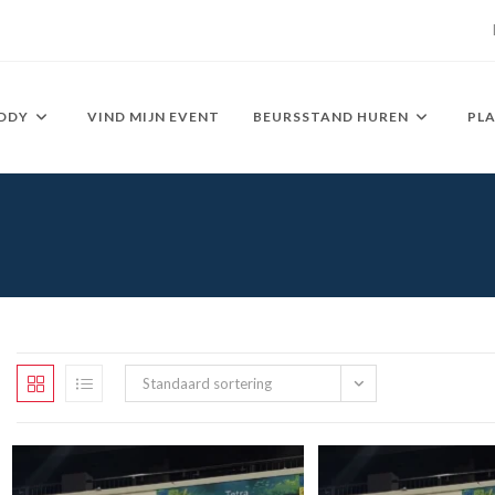
DDY
VIND MIJN EVENT
BEURSSTAND HUREN
PL
Standaard sortering