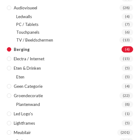
Audiovisueel
(28)
Ledwalls
(4)
PC / Tablets
(7)
Touchpanels
(6)
TV / Beeldschermen
(13)
Berging
(4)
Electra / Internet
(15)
Eten & Drinken
(5)
Eten
(5)
Geen Categorie
(4)
Groendecoratie
(22)
Plantenwand
(8)
Led Logo's
(1)
Lightframes
(5)
Meubilair
(201)