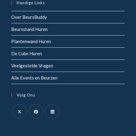
Handige Links
Over BeursBuddy
Beursstand Huren
Plantenwand Huren
De Cube Huren
Veelgestelde Vragen
Alle Events en Beurzen
Volg Ons
Opent
Opent
Opent
in
in
in