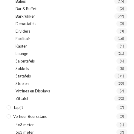
Balies
(15)
Bar & Buffet
(2)
Barkrukken
(22)
Debattafels
(5)
Dividers
(3)
Facilitair
(16)
Kasten
(1)
Lounge
(21)
Salontafels
(6)
Sokkels
(8)
Statafels
(31)
Stoelen
(33)
Vitrines en Displays
(7)
Zittafel
(32)
Tapijt
(7)
Verhuur Beursstand
(3)
4x3 meter
(1)
5x3 meter
(2)