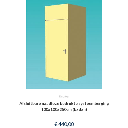
Berging
Afsluitbare naadloze bedrukte systeemberging
100x100x250cm (bxdxh)
€
440,00